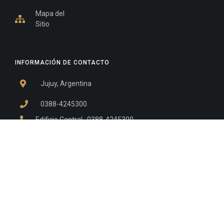
Mapa del
Sitio
INFORMACIÓN DE CONTACTO
Jujuy, Argentina
0388-4245300
Edificio Central : 0388-4245300
Suprema Corte de Justicia: 4245330 - 4245331 -
4245332 - 4245334 - 4245335
Juzgado Civil: 4245321 - 4245322 - 4245323 - 4245324
- 4245325
Edificio Ex-Panorama: 4245342
Tribunal de Familia - Vocalías 1, 2 y 3: 4245340
Tribunal de Familia - Vocalías 4, 5 y 6: 4245341