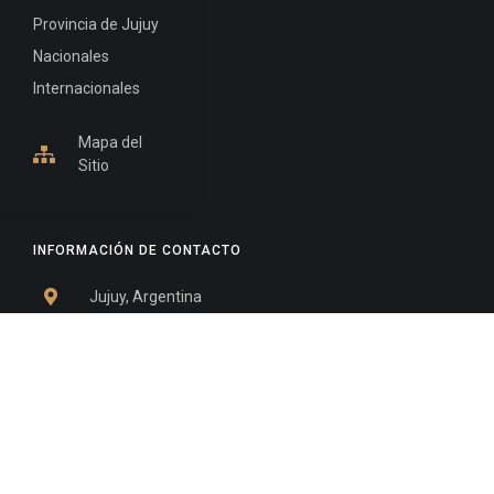
Provincia de Jujuy
Nacionales
Internacionales
Mapa del
Sitio
INFORMACIÓN DE CONTACTO
Jujuy, Argentina
0388-4245300
Edificio Central : 0388-4245300
Suprema Corte de Justicia: 4245330 - 4245331 -
4245332 - 4245334 - 4245335
Juzgado Civil: 4245321 - 4245322 - 4245323 - 4245324
- 4245325