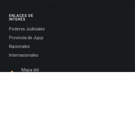
ENLACES DE
INTERÉS
Poderes Judiciales
Provincia de Jujuy
Nacionales
Internacionales
Mapa del
Sitio
INFORMACIÓN DE CONTACTO
Jujuy, Argentina
0388-4245300
Edificio Central : 0388-4245300