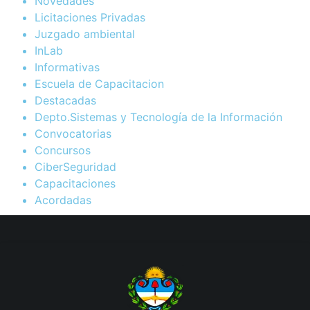
Novedades
Licitaciones Privadas
Juzgado ambiental
InLab
Informativas
Escuela de Capacitacion
Destacadas
Depto.Sistemas y Tecnología de la Información
Convocatorias
Concursos
CiberSeguridad
Capacitaciones
Acordadas