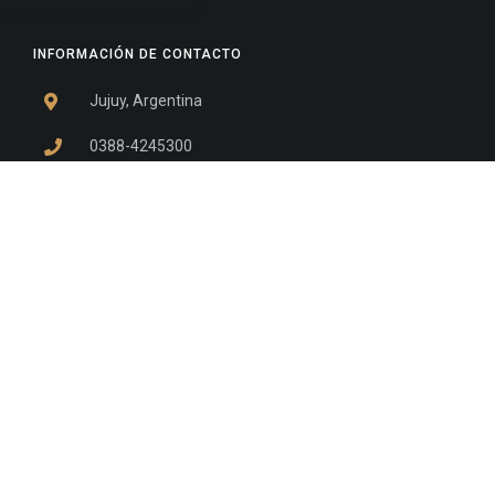
INFORMACIÓN DE CONTACTO
Jujuy, Argentina
0388-4245300
Edificio Central : 0388-4245300
Suprema Corte de Justicia: 4245330 - 4245331 -
4245332 - 4245334 - 4245335
Juzgado Civil: 4245321 - 4245322 - 4245323 - 4245324
- 4245325
Edificio Ex-Panorama: 4245342
Tribunal de Familia - Vocalías 1, 2 y 3: 4245340
Tribunal de Familia - Vocalías 4, 5 y 6: 4245341