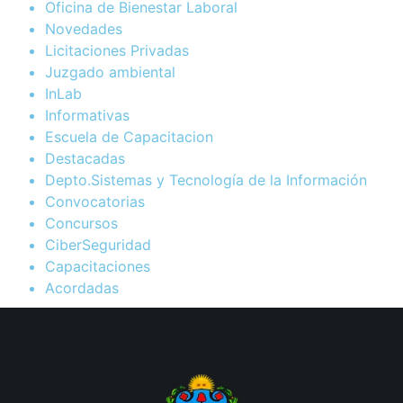
Oficina de Bienestar Laboral
Novedades
Licitaciones Privadas
Juzgado ambiental
InLab
Informativas
Escuela de Capacitacion
Destacadas
Depto.Sistemas y Tecnología de la Información
Convocatorias
Concursos
CiberSeguridad
Capacitaciones
Acordadas