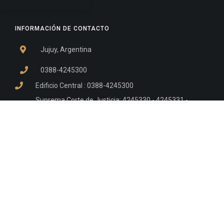
INFORMACIÓN DE CONTACTO
Jujuy, Argentina
0388-4245300
Edificio Central : 0388-4245300
Suprema Corte de Justicia: 4245330 - 4245331 -
4245332 - 4245334 - 4245335
Juzgado Civil: 4245321 - 4245322 - 4245323 - 4245324
- 4245325
Edificio Ex-Panorama: 4245342
Tribunal de Familia - Vocalías 1, 2 y 3: 4245340
Tribunal de Familia - Vocalías 4, 5 y 6: 4245341