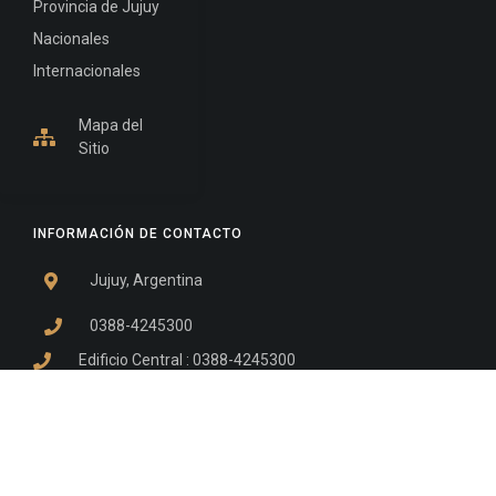
Provincia de Jujuy
Nacionales
Internacionales
Mapa del
Sitio
INFORMACIÓN DE CONTACTO
Jujuy, Argentina
0388-4245300
Edificio Central : 0388-4245300
Suprema Corte de Justicia: 4245330 - 4245331 -
4245332 - 4245334 - 4245335
Juzgado Civil: 4245321 - 4245322 - 4245323 - 4245324
- 4245325