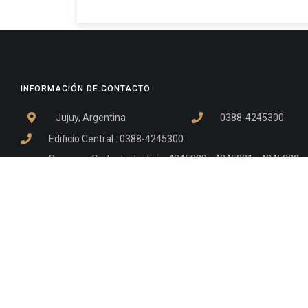
INFORMACIÓN DE CONTACTO
Jujuy, Argentina
0388-4245300
Edificio Central : 0388-4245300
Suprema Corte de Justicia: 4245330 - 4245331 - 4245332 
- 4245335
Juzgado Civil: 4245321 - 4245322 - 4245323 - 4245324 - 4
Edificio Ex-Panorama: 4245342
Tribunal de Familia - Vocalías 1, 2 y 3: 4245340
Tribunal de Familia - Vocalías 4, 5 y 6: 4245341