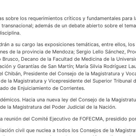
s sobre los requerimientos críticos y fundamentales para 
o transnacional; además de un debate abierto sobre el tem
isciplina.
rán a su cargo las exposiciones temáticas, entre ellos, lo
nes de la provincia de Mendoza; Sergio Lello Sánchez, Pro
o Brusco, Decano de la Facultad de Medicina de la Universi
ción y Garantías de San Martín; María Silvia Rodríguez La
el Chibán, Presidente del Consejo de la Magistratura y Voca
 de la Magistratura y Vicepresidente del Superior Tribunal 
ado de Enjuiciamiento de Corrientes.
adémicos. Hacia una nueva ley del Consejo de la Magistratu
de la Magistratura del Poder Judicial de la Nación.
o la reunión del Comité Ejecutivo de FOFECMA, presidido po
iación civil que nuclea a todos los Consejos de la Magistr