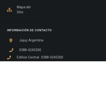
Mapa del
Sitio
INFORMACIÓN DE CONTACTO
Jujuy, Argentina
0388-4245300
Edificio Central : 0388-4245300
Suprema Corte de Justicia: 4245330 - 4245331 -
4245332 - 4245334 - 4245335
Juzgado Civil: 4245321 - 4245322 - 4245323 - 4245324
- 4245325
Edificio Ex-Panorama: 4245342
Tribunal de Familia - Vocalías 1, 2 y 3: 4245340
Tribunal de Familia - Vocalías 4, 5 y 6: 4245341