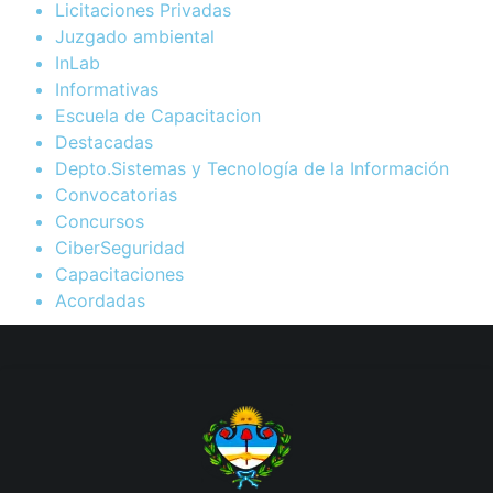
Licitaciones Privadas
Juzgado ambiental
InLab
Informativas
Escuela de Capacitacion
Destacadas
Depto.Sistemas y Tecnología de la Información
Convocatorias
Concursos
CiberSeguridad
Capacitaciones
Acordadas