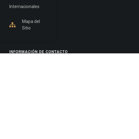
Internacionales
Mapa del
Sitio
INFORMACIÓN DE CONTACTO
Jujuy, Argentina
0388-4245300
Edificio Central : 0388-4245300
Suprema Corte de Justicia: 4245330 - 4245331 -
4245332 - 4245334 - 4245335
Juzgado Civil: 4245321 - 4245322 - 4245323 - 4245324
- 4245325
Edificio Ex-Panorama: 4245342
Tribunal de Familia - Vocalías 1, 2 y 3: 4245340