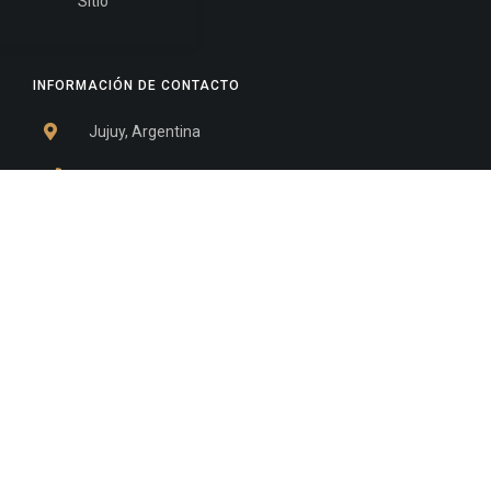
Sitio
INFORMACIÓN DE CONTACTO
Jujuy, Argentina
0388-4245300
Edificio Central : 0388-4245300
Suprema Corte de Justicia: 4245330 - 4245331 -
4245332 - 4245334 - 4245335
Juzgado Civil: 4245321 - 4245322 - 4245323 - 4245324
- 4245325
Edificio Ex-Panorama: 4245342
Tribunal de Familia - Vocalías 1, 2 y 3: 4245340
Tribunal de Familia - Vocalías 4, 5 y 6: 4245341