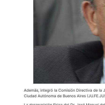
Además, integró la Comisión Directiva de la J
Ciudad Autónoma de Buenos Aires (JU.FE.JUS) 
La desaparición física del Dr. José Manuel d