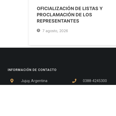
OFICIALIZACIÓN DE LISTAS Y
PROCLAMACIÓN DE LOS
REPRESENTANTES
7 agosto, 2026
INFORMACIÓN DE CONTACTO
Jujuy, Argentina
0388-4245300
Edificio Central : 0388-4245300
Suprema Corte de Justicia: 4245330 - 4245331 - 4245332 
- 4245335
Juzgado Civil: 4245321 - 4245322 - 4245323 - 4245324 - 4