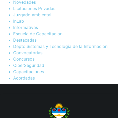
Novedades
Licitaciones Privadas
Juzgado ambiental
InLab
Informativas
Escuela de Capacitacion
Destacadas
Depto.Sistemas y Tecnología de la Información
Convocatorias
Concursos
CiberSeguridad
Capacitaciones
Acordadas