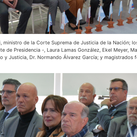
, ministro de la Corte Suprema de Justicia de la Nación; lo
ente de Presidencia -, Laura Lamas González, Ekel Meyer, M
o y Justicia, Dr. Normando Álvarez García; y magistrados f