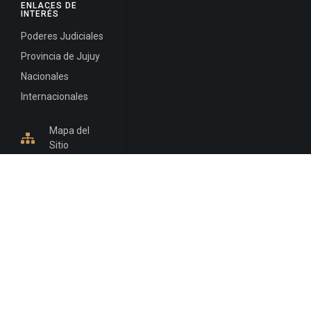
ENLACES DE
INTERÉS
Poderes Judiciales
Provincia de Jujuy
Nacionales
Internacionales
Mapa del
Sitio
INFORMACIÓN DE CONTACTO
Jujuy, Argentina
0388-4245300
Edificio Central : 0388-4245300
Suprema Corte de Justicia: 4245330 - 4245331 -