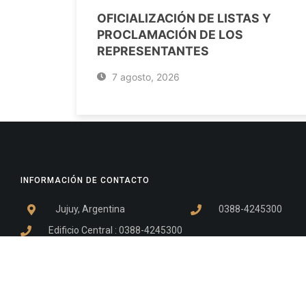
OFICIALIZACIÓN DE LISTAS Y
PROCLAMACIÓN DE LOS
REPRESENTANTES
7 agosto, 2026
INFORMACIÓN DE CONTACTO
Jujuy, Argentina
0388-4245300
Edificio Central : 0388-4245300
Suprema Corte de Justicia: 4245330 - 4245331 - 4245332 
- 4245335
Juzgado Civil: 4245321 - 4245322 - 4245323 - 4245324 - 4
Edificio Ex-Panorama: 4245342