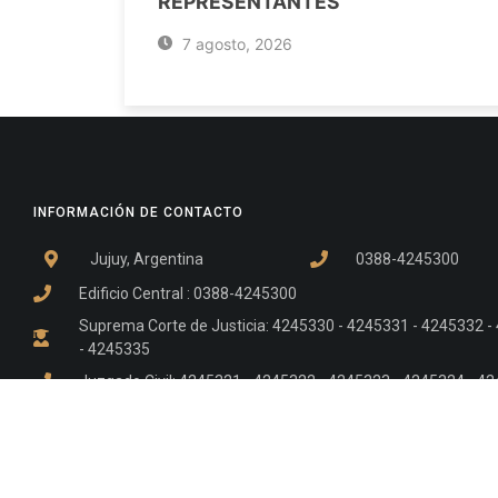
REPRESENTANTES
7 agosto, 2026
INFORMACIÓN DE CONTACTO
Jujuy, Argentina
0388-4245300
Edificio Central : 0388-4245300
Suprema Corte de Justicia: 4245330 - 4245331 - 4245332 
- 4245335
Juzgado Civil: 4245321 - 4245322 - 4245323 - 4245324 - 4
Edificio Ex-Panorama: 4245342
Tribunal de Familia - Vocalías 1, 2 y 3: 4245340
Tribunal de Familia - Vocalías 4, 5 y 6: 4245341