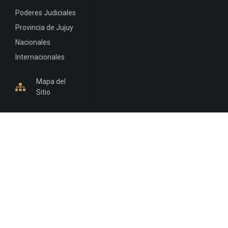
Poderes Judiciales
Provincia de Jujuy
Nacionales
Internacionales
Mapa del
Sitio
INFORMACIÓN DE CONTACTO
Jujuy, Argentina
0388-4245300
Edificio Central : 0388-4245300
Suprema Corte de Justicia: 4245330 - 4245331 -
4245332 - 4245334 - 4245335