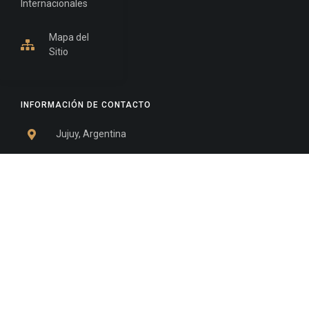
Internacionales
Mapa del
Sitio
INFORMACIÓN DE CONTACTO
Jujuy, Argentina
0388-4245300
Edificio Central : 0388-4245300
Suprema Corte de Justicia: 4245330 - 4245331 -
4245332 - 4245334 - 4245335
Juzgado Civil: 4245321 - 4245322 - 4245323 - 4245324
- 4245325
Edificio Ex-Panorama: 4245342
Tribunal de Familia - Vocalías 1, 2 y 3: 4245340