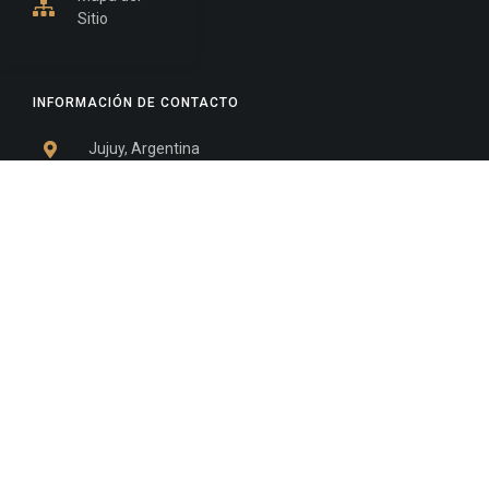
Sitio
INFORMACIÓN DE CONTACTO
Jujuy, Argentina
0388-4245300
Edificio Central : 0388-4245300
Suprema Corte de Justicia: 4245330 - 4245331 -
4245332 - 4245334 - 4245335
Juzgado Civil: 4245321 - 4245322 - 4245323 - 4245324
- 4245325
Edificio Ex-Panorama: 4245342
Tribunal de Familia - Vocalías 1, 2 y 3: 4245340
Tribunal de Familia - Vocalías 4, 5 y 6: 4245341