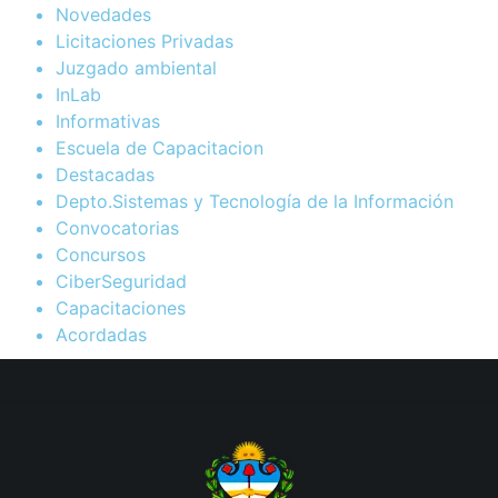
Novedades
Licitaciones Privadas
Juzgado ambiental
InLab
Informativas
Escuela de Capacitacion
Destacadas
Depto.Sistemas y Tecnología de la Información
Convocatorias
Concursos
CiberSeguridad
Capacitaciones
Acordadas