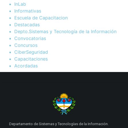
InLab
Informativas
Escuela de Capacitacion
Destacadas
Depto.Sistemas y Tecnología de la Información
Convocatorias
Concursos
CiberSeguridad
Capacitaciones
Acordadas
Departamento de Sistemas y Tecnologías de la Información.