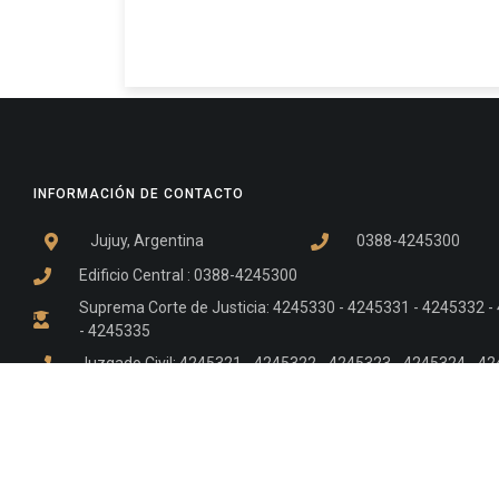
INFORMACIÓN DE CONTACTO
Jujuy, Argentina
0388-4245300
Edificio Central : 0388-4245300
Suprema Corte de Justicia: 4245330 - 4245331 - 4245332 
- 4245335
Juzgado Civil: 4245321 - 4245322 - 4245323 - 4245324 - 4
Edificio Ex-Panorama: 4245342
Tribunal de Familia - Vocalías 1, 2 y 3: 4245340
Tribunal de Familia - Vocalías 4, 5 y 6: 4245341