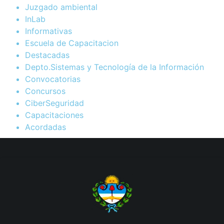
Juzgado ambiental
InLab
Informativas
Escuela de Capacitacion
Destacadas
Depto.Sistemas y Tecnología de la Información
Convocatorias
Concursos
CiberSeguridad
Capacitaciones
Acordadas