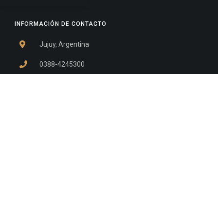
INFORMACIÓN DE CONTACTO
Jujuy, Argentina
0388-4245300
Edificio Central : 0388-4245300
Suprema Corte de Justicia: 4245330 - 4245331 -
4245332 - 4245334 - 4245335
Juzgado Civil: 4245321 - 4245322 - 4245323 - 4245324
- 4245325
Edificio Ex-Panorama: 4245342
Tribunal de Familia - Vocalías 1, 2 y 3: 4245340
Tribunal de Familia - Vocalías 4, 5 y 6: 4245341