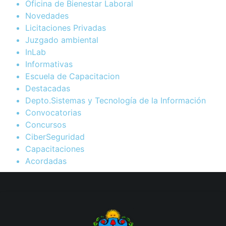
Oficina de Bienestar Laboral
Novedades
Licitaciones Privadas
Juzgado ambiental
InLab
Informativas
Escuela de Capacitacion
Destacadas
Depto.Sistemas y Tecnología de la Información
Convocatorias
Concursos
CiberSeguridad
Capacitaciones
Acordadas