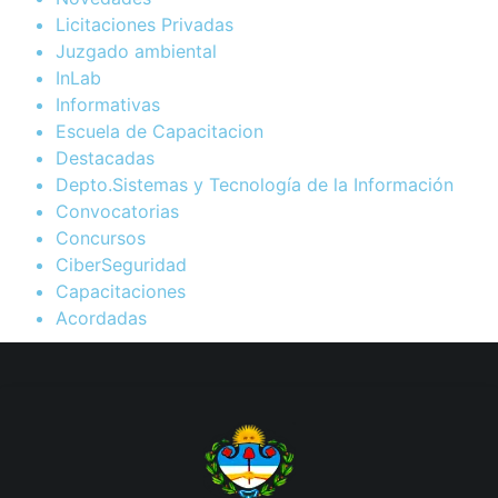
Licitaciones Privadas
Juzgado ambiental
InLab
Informativas
Escuela de Capacitacion
Destacadas
Depto.Sistemas y Tecnología de la Información
Convocatorias
Concursos
CiberSeguridad
Capacitaciones
Acordadas