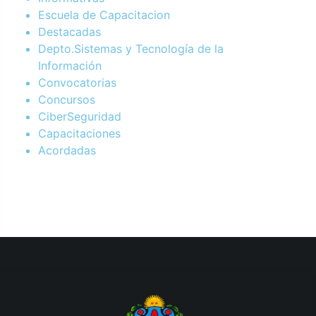
Escuela de Capacitacion
Destacadas
Depto.Sistemas y Tecnología de la
Información
Convocatorias
Concursos
CiberSeguridad
Capacitaciones
Acordadas