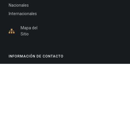
Nacionales
Internacionales
Mapa del
Sitio
INFORMACIÓN DE CONTACTO
Jujuy, Argentina
0388-4245300
Edificio Central : 0388-4245300
Suprema Corte de Justicia: 4245330 - 4245331 -
4245332 - 4245334 - 4245335
Juzgado Civil: 4245321 - 4245322 - 4245323 - 4245324
- 4245325
Edificio Ex-Panorama: 4245342