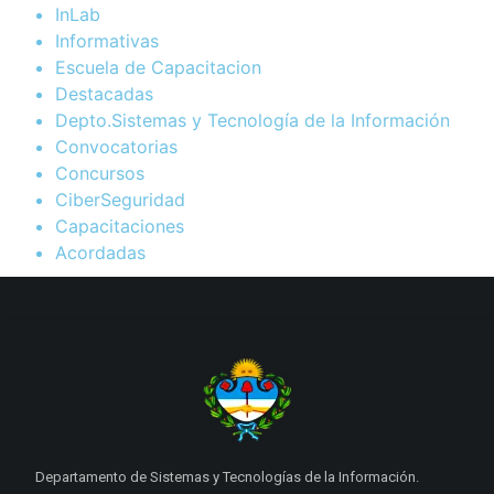
InLab
Informativas
Escuela de Capacitacion
Destacadas
Depto.Sistemas y Tecnología de la Información
Convocatorias
Concursos
CiberSeguridad
Capacitaciones
Acordadas
Departamento de Sistemas y Tecnologías de la Información.