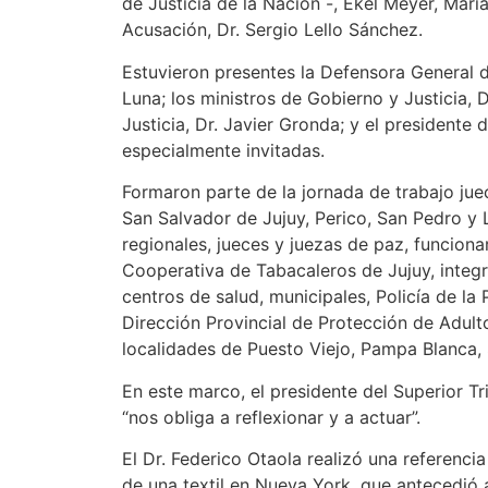
de Justicia de la Nación -, Ekel Meyer, María
Acusación, Dr. Sergio Lello Sánchez.
Estuvieron presentes la Defensora General de
Luna; los ministros de Gobierno y Justicia,
Justicia, Dr. Javier Gronda; y el presidente
especialmente invitadas.
Formaron parte de la jornada de trabajo jue
San Salvador de Jujuy, Perico, San Pedro y L
regionales, jueces y juezas de paz, funciona
Cooperativa de Tabacaleros de Jujuy, integra
centros de salud, municipales, Policía de la
Dirección Provincial de Protección de Adult
localidades de Puesto Viejo, Pampa Blanca,
En este marco, el presidente del Superior Tr
“nos obliga a reflexionar y a actuar”.
El Dr. Federico Otaola realizó una referenci
de una textil en Nueva York, que antecedió 