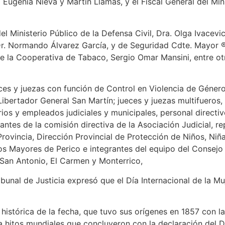
 Eugenia Nieva y Martín Llamas, y el Fiscal General del Mini
l Ministerio Público de la Defensa Civil, Dra. Olga Ivacevic
 Dr. Normando Álvarez García, y de Seguridad Cdte. Mayor ® 
 de la Cooperativa de Tabaco, Sergio Omar Mansini, entre o
ces y juezas con función de Control en Violencia de Género
ibertador General San Martín; jueces y juezas multifueros, 
rios y empleados judiciales y municipales, personal directi
ntes de la comisión directiva de la Asociación Judicial, re
 Provincia, Dirección Provincial de Protección de Niños, Ni
os Mayores de Perico e integrantes del equipo del Consejo P
 San Antonio, El Carmen y Monterrico,
ibunal de Justicia expresó que el Día Internacional de la M
a histórica de la fecha, que tuvo sus orígenes en 1857 con l
a hitos mundiales que concluyeron con la declaración del Dí