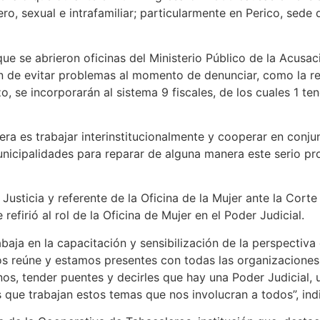
ro, sexual e intrafamiliar; particularmente en Perico, sede 
ue se abrieron oficinas del Ministerio Público de la Acusac
 fin de evitar problemas al momento de denunciar, como la
, se incorporarán al sistema 9 fiscales, de los cuales 1 te
era es trabajar interinstitucionalmente y cooperar en conju
nicipalidades para reparar de alguna manera este serio prob
 Justicia y referente de la Oficina de la Mujer ante la Cort
efirió al rol de la Oficina de Mujer en el Poder Judicial.
rabaja en la capacitación y sensibilización de la perspectiv
os reúne y estamos presentes con todas las organizaciones
os, tender puentes y decirles que hay una Poder Judicial, u
as que trabajan estos temas que nos involucran a todos”, in