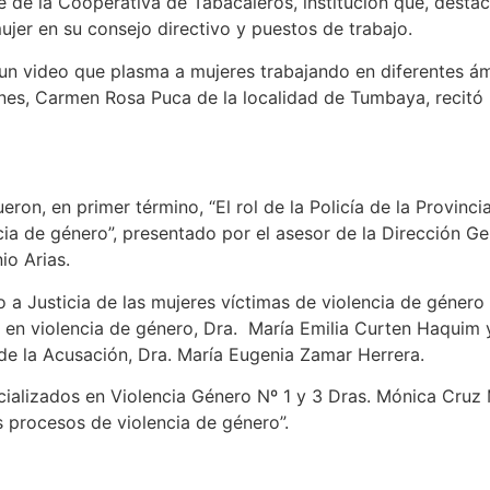
e de la Cooperativa de Tabacaleros, institución que, desta
ujer en su consejo directivo y puestos de trabajo.
un video que plasma a mujeres trabajando en diferentes ám
ciones, Carmen Rosa Puca de la localidad de Tumbaya, recit
ron, en primer término, “El rol de la Policía de la Provinci
ia de género”, presentado por el asesor de la Dirección Ge
io Arias.
o a Justicia de las mujeres víctimas de violencia de género
a en violencia de género, Dra. María Emilia Curten Haquim 
 de la Acusación, Dra. María Eugenia Zamar Herrera.
ializados en Violencia Género Nº 1 y 3 Dras. Mónica Cruz Ma
os procesos de violencia de género”.