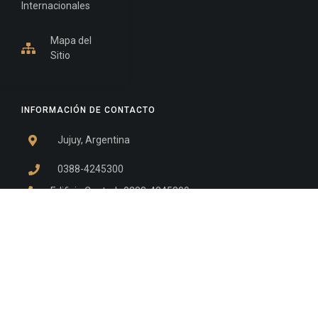
Internacionales
Mapa del
Sitio
INFORMACIÓN DE CONTACTO
Jujuy, Argentina
0388-4245300
Edificio Central : 0388-4245300
Suprema Corte de Justicia: 4245330 - 4245331 -
4245332 - 4245334 - 4245335
Juzgado Civil: 4245321 - 4245322 - 4245323 - 4245324
- 4245325
Edificio Ex-Panorama: 4245342
Tribunal de Familia - Vocalías 1, 2 y 3: 4245340