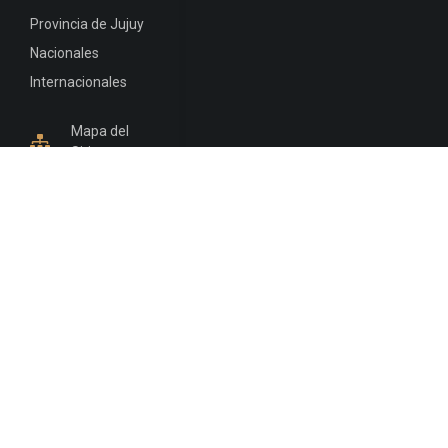
Provincia de Jujuy
Nacionales
Internacionales
Mapa del
Sitio
INFORMACIÓN DE CONTACTO
Jujuy, Argentina
0388-4245300
Edificio Central : 0388-4245300
Suprema Corte de Justicia: 4245330 - 4245331 -
4245332 - 4245334 - 4245335
Juzgado Civil: 4245321 - 4245322 - 4245323 - 4245324
- 4245325