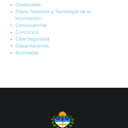
Destacadas
Depto.Sistemas y Tecnología de la
Información
Convocatorias
Concursos
CiberSeguridad
Capacitaciones
Acordadas