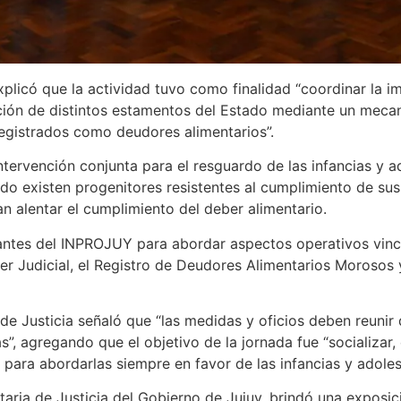
explicó que la actividad tuvo como finalidad “coordinar la
ención de distintos estamentos del Estado mediante un meca
registrados como deudores alimentarios”.
ntervención conjunta para el resguardo de las infancias y 
o existen progenitores resistentes al cumplimiento de sus
n alentar el cumplimiento del deber alimentario.
antes del INPROJUY para abordar aspectos operativos vinc
oder Judicial, el Registro de Deudores Alimentarios Morosos
de Justicia señaló que “las medidas y oficios deben reunir
”, agregando que el objetivo de la jornada fue “socializar,
 para abordarlas siempre en favor de las infancias y adoles
etaria de Justicia del Gobierno de Jujuy, brindó una exposi