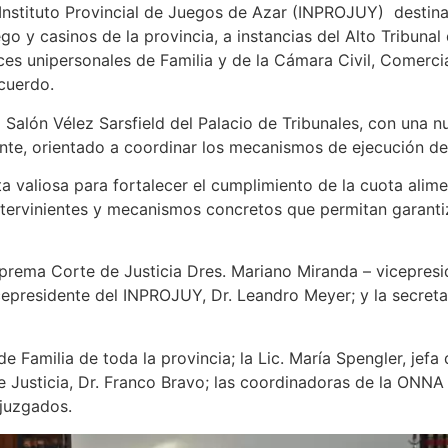
Instituto Provincial de Juegos de Azar (INPROJUY) destinad
 y casinos de la provincia, a instancias del Alto Tribunal 
ces unipersonales de Familia y de la Cámara Civil, Comercia
cuerdo.
 Salón Vélez Sarsfield del Palacio de Tribunales, con una nu
ante, orientado a coordinar los mecanismos de ejecución de
a valiosa para fortalecer el cumplimiento de la cuota alim
ntervinientes y mecanismos concretos que permitan garanti
uprema Corte de Justicia Dres. Mariano Miranda – vicepres
cepresidente del INPROJUY, Dr. Leandro Meyer; y la secretar
de Familia de toda la provincia; la Lic. María Spengler, jefa
Justicia, Dr. Franco Bravo; las coordinadoras de la ONNA 
 juzgados.