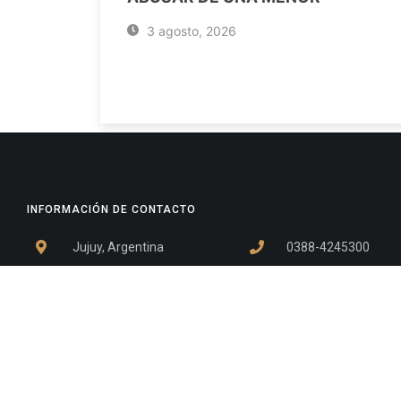
3 agosto, 2026
INFORMACIÓN DE CONTACTO
Jujuy, Argentina
0388-4245300
Edificio Central : 0388-4245300
Suprema Corte de Justicia: 4245330 - 4245331 - 4245332 
- 4245335
Juzgado Civil: 4245321 - 4245322 - 4245323 - 4245324 - 4
Edificio Ex-Panorama: 4245342
Tribunal de Familia - Vocalías 1, 2 y 3: 4245340