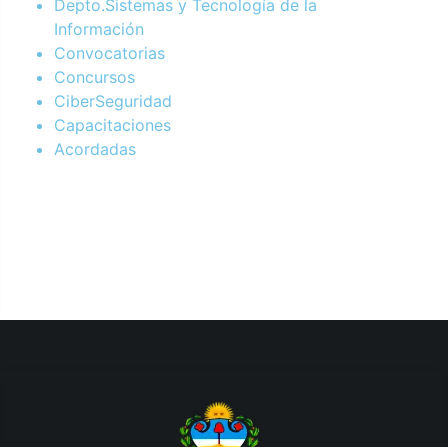
Depto.Sistemas y Tecnología de la
Información
Convocatorias
Concursos
CiberSeguridad
Capacitaciones
Acordadas