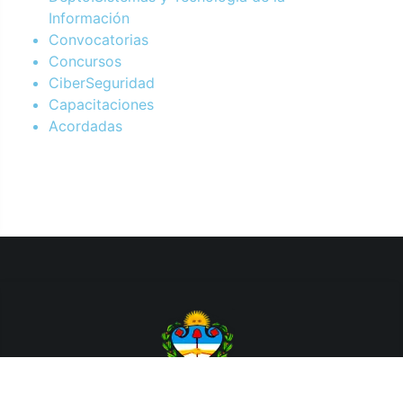
Información
Convocatorias
Concursos
CiberSeguridad
Capacitaciones
Acordadas