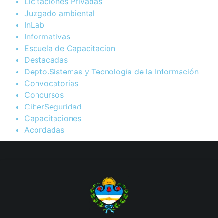
Licitaciones Privadas
Juzgado ambiental
InLab
Informativas
Escuela de Capacitacion
Destacadas
Depto.Sistemas y Tecnología de la Información
Convocatorias
Concursos
CiberSeguridad
Capacitaciones
Acordadas