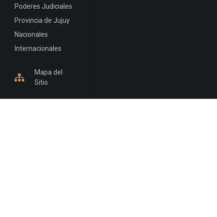
Poderes Judiciales
Provincia de Jujuy
Nacionales
Internacionales
Mapa del
Sitio
INFORMACIÓN DE CONTACTO
Jujuy, Argentina
0388-4245300
Edificio Central : 0388-4245300
Suprema Corte de Justicia: 4245330 - 4245331 -
4245332 - 4245334 - 4245335
Juzgado Civil: 4245321 - 4245322 - 4245323 - 4245324