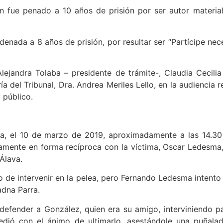
 fue penado a 10 años de prisión por ser autor material
ndenada a 8 años de prisión, por resultar ser “Partícipe nec
lejandra Tolaba – presidente de trámite-, Claudia Cecilia 
 del Tribunal, Dra. Andrea Meriles Lello, en la audiencia 
 público.
lía, el 10 de marzo de 2019, aproximadamente a las 14.30
amente en forma recíproca con la víctima, Oscar Ledesma,
Álava.
 de intervenir en la pelea, pero Fernando Ledesma intento 
adna Parra.
efender a González, quien era su amigo, interviniendo par
dió con el ánimo de ultimarlo, asestándole una puñala