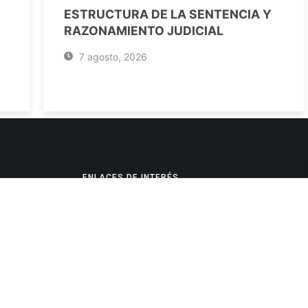
ESTRUCTURA DE LA SENTENCIA Y
RAZONAMIENTO JUDICIAL
7 agosto, 2026
ENLACES DE INTERÉS
Poderes Judiciales
Provincia de Jujuy
Nacionales
- 4245334
Internacionales
245325
Mapa del Sitio