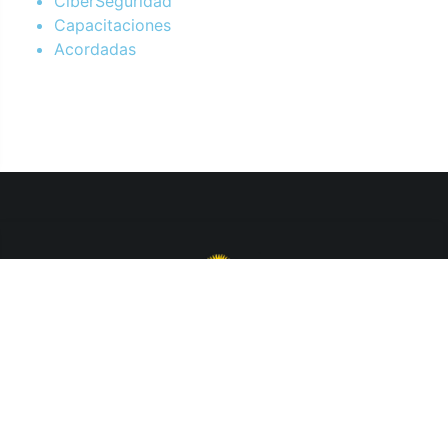
CiberSeguridad
Capacitaciones
Acordadas
Departamento de Sistemas y Tecnologías de la Información.
Poder Judicial de la Provincia de Jujuy