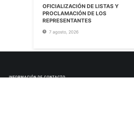
OFICIALIZACIÓN DE LISTAS Y
PROCLAMACIÓN DE LOS
REPRESENTANTES
7 agosto, 2026
INFORMACIÓN DE CONTACTO
Jujuy, Argentina
0388-4245300
Edificio Central : 0388-4245300
Suprema Corte de Justicia: 4245330 - 4245331 - 4245332 
- 4245335
Juzgado Civil: 4245321 - 4245322 - 4245323 - 4245324 - 4
Edificio Ex-Panorama: 4245342