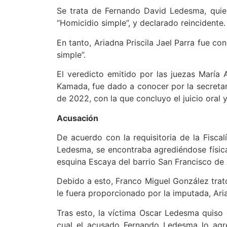
Se trata de Fernando David Ledesma, quien
“Homicidio simple”, y declarado reincidente.
En tanto, Ariadna Priscila Jael Parra fue co
simple”.
El veredicto emitido por las juezas María A
Kamada, fue dado a conocer por la secretaría
de 2022, con la que concluyo el juicio oral y
Acusación
De acuerdo con la requisitoria de la Fisca
Ledesma, se encontraba agrediéndose físic
esquina Escaya del barrio San Francisco de 
Debido a esto, Franco Miguel González trato
le fuera proporcionado por la imputada, Ari
Tras esto, la víctima Oscar Ledesma quiso d
cual el acusado Fernando Ledesma lo agre