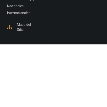
Nacionales
Internacionales
Mapa del
Sitio
INFORMACIÓN DE CONTACTO
Jujuy, Argentina
0388-4245300
Edificio Central : 0388-4245300
Suprema Corte de Justicia: 4245330 - 4245331 -
4245332 - 4245334 - 4245335
Juzgado Civil: 4245321 - 4245322 - 4245323 - 4245324
- 4245325
Edificio Ex-Panorama: 4245342