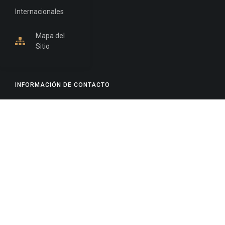
Internacionales
Mapa del
Sitio
INFORMACIÓN DE CONTACTO
Jujuy, Argentina
0388-4245300
Edificio Central : 0388-4245300
Suprema Corte de Justicia: 4245330 - 4245331 -
4245332 - 4245334 - 4245335
Juzgado Civil: 4245321 - 4245322 - 4245323 - 4245324
- 4245325
Edificio Ex-Panorama: 4245342
Tribunal de Familia - Vocalías 1, 2 y 3: 4245340