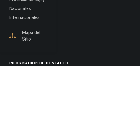
Nacionales
Internacionales
Mapa del
Sitio
INFORMACIÓN DE CONTACTO
Jujuy, Argentina
0388-4245300
Edificio Central : 0388-4245300
Suprema Corte de Justicia: 4245330 - 4245331 -
4245332 - 4245334 - 4245335
Juzgado Civil: 4245321 - 4245322 - 4245323 - 4245324
- 4245325
Edificio Ex-Panorama: 4245342