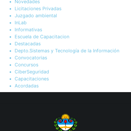
Novedades
Licitaciones Privadas
Juzgado ambiental
InLab
Informativas
Escuela de Capacitacion
Destacadas
Depto.Sistemas y Tecnología de la Información
Convocatorias
Concursos
CiberSeguridad
Capacitaciones
Acordadas