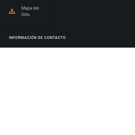
Mapa del
Sitio
INFORMACIÓN DE CONTACTO
Jujuy, Argentina
0388-4245300
Edificio Central : 0388-4245300
Suprema Corte de Justicia: 4245330 - 4245331 -
4245332 - 4245334 - 4245335
Juzgado Civil: 4245321 - 4245322 - 4245323 - 4245324
- 4245325
Edificio Ex-Panorama: 4245342
Tribunal de Familia - Vocalías 1, 2 y 3: 4245340
Tribunal de Familia - Vocalías 4, 5 y 6: 4245341