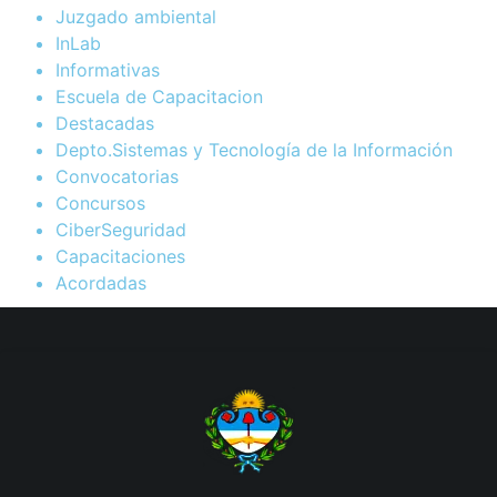
Juzgado ambiental
InLab
Informativas
Escuela de Capacitacion
Destacadas
Depto.Sistemas y Tecnología de la Información
Convocatorias
Concursos
CiberSeguridad
Capacitaciones
Acordadas