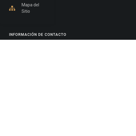
Mapa del
Sitio
INFORMACIÓN DE CONTACTO
Jujuy, Argentina
0388-4245300
Edificio Central : 0388-4245300
Suprema Corte de Justicia: 4245330 - 4245331 -
4245332 - 4245334 - 4245335
Juzgado Civil: 4245321 - 4245322 - 4245323 - 4245324
- 4245325
Edificio Ex-Panorama: 4245342
Tribunal de Familia - Vocalías 1, 2 y 3: 4245340
Tribunal de Familia - Vocalías 4, 5 y 6: 4245341